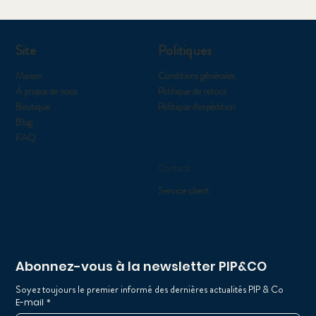
Site
Politiques
Maison
Conditions générales
À propos de nous
Politique de retour
Boutique
Politique d'expédition
Blog
FAQ
Contact
Service client
Abonnez-vous à la newsletter PIP&CO
Soyez toujours le premier informé des dernières actualités PIP & Co
E-mail
*