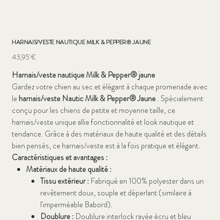
HARNAIS/VESTE NAUTIQUE MILK & PEPPER® JAUNE
Prix
43,95 €
Harnais/veste nautique Milk & Pepper® jaune
Gardez votre chien au sec et élégant à chaque promenade avec
le
harnais/veste Nautic Milk & Pepper® Jaune
. Spécialement
conçu pour les chiens de petite et moyenne taille, ce
harnais/veste unique allie fonctionnalité et look nautique et
tendance. Grâce à des matériaux de haute qualité et des détails
bien pensés, ce harnais/veste est à la fois pratique et élégant.
Caractéristiques et avantages :
Matériaux de haute qualité :
Tissu extérieur :
Fabriqué en 100% polyester dans un
revêtement doux, souple et déperlant (similaire à
l'imperméable Babord).
Doublure :
Doublure interlock rayée écru et bleu