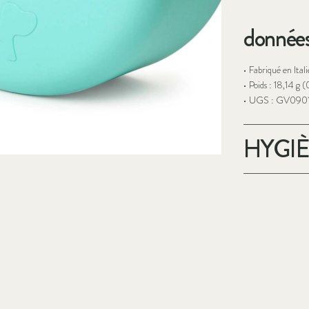
données
• Fabriqué en Itali
• Poids : 18,14 g 
• UGS : GV09
HYGI