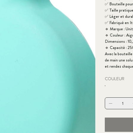
✅
Bouteille pou
✅
Taille pratiqu
✅
Léger et durab
✅
Fabriqué en I
🔹
Marque : Uni
🔹
Couleur : Ai
Dimensions :
10
🔹
Capacité : 25
Avec la bouteill
de main une sol
et rendez chaque
COULEUR