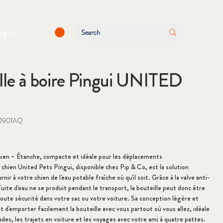
log in
lle à boire Pingui UNITED
0901AQ
hien – Étanche, compacte et idéale pour les déplacements
r chien United Pets Pingui, disponible chez Pip & Co, est la solution
nir à votre chien de l'eau potable fraîche où qu'il soit. Grâce à la valve anti-
uite d'eau ne se produit pendant le transport, la bouteille peut donc être
oute sécurité dans votre sac ou votre voiture. Sa conception légère et
d'emporter facilement la bouteille avec vous partout où vous allez, idéale
des, les trajets en voiture et les voyages avec votre ami à quatre pattes.