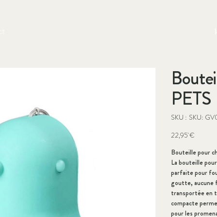
ct
Boutei
PETS
SKU
SKU :
SKU: GV
SKU:
GV0901AQ
Prix
22,95 €
Bouteille pour c
La bouteille pou
parfaite pour four
goutte, aucune f
transportée en t
compacte permet 
pour les promena