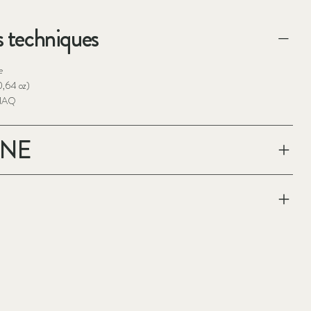
 techniques
e
(0,64 oz)
01AQ
ÈNE