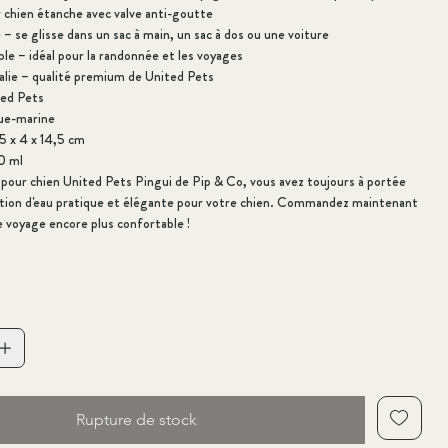
r chien étanche avec valve anti-goutte
e – se glisse dans un sac à main, un sac à dos ou une voiture
le – idéal pour la randonnée et les voyages
talie – qualité premium de United Pets
ted Pets
gue-marine
,5
x 4 x 14,5 cm
0 ml
e pour chien United Pets Pingui de Pip & Co, vous avez toujours à portée
ution d'eau pratique et élégante pour votre chien. Commandez maintenant
 voyage encore plus confortable !
Rupture de stock