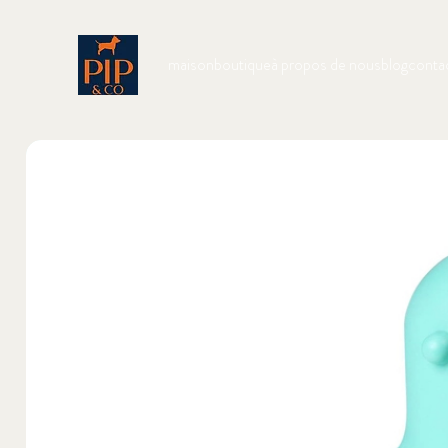
maison
boutique
à propos de nous
blog
conta