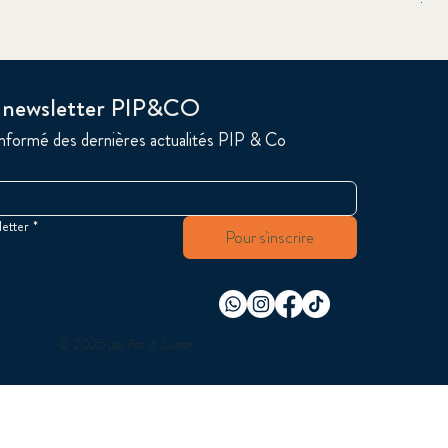
Prix
19,
a newsletter PIP&CO
informé des dernières actualités PIP & Co
letter
*
Pour s'inscrire
© 2025 par flor it Suisse