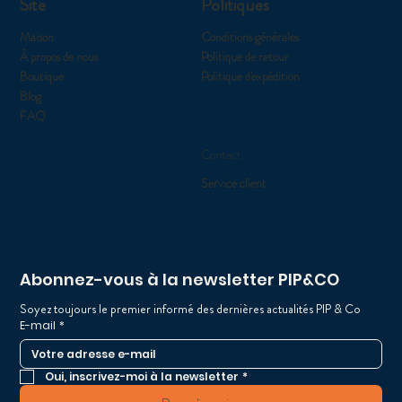
Site
Politiques
Maison
Conditions générales
À propos de nous
Politique de retour
Boutique
Politique d'expédition
Blog
FAQ
Contact
Service client
Abonnez-vous à la newsletter PIP&CO
Soyez toujours le premier informé des dernières actualités PIP & Co
E-mail
*
Oui, inscrivez-moi à la newsletter
*