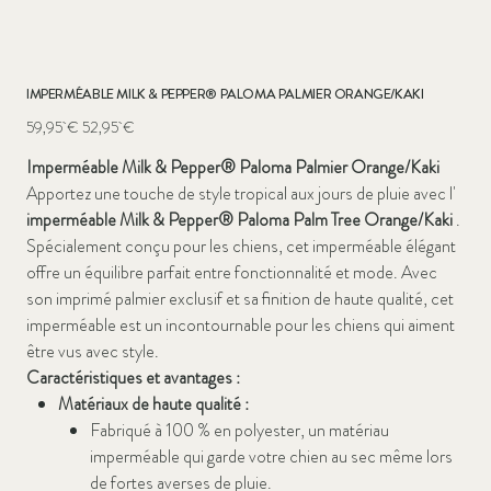
IMPERMÉABLE MILK & PEPPER® PALOMA PALMIER ORANGE/KAKI
Prix
Prix
59,95 €
52,95 €
d’origine
promotionnel
Imperméable Milk & Pepper® Paloma Palmier Orange/Kaki
Apportez une touche de style tropical aux jours de pluie avec l'
imperméable Milk & Pepper® Paloma Palm Tree Orange/Kaki
.
Spécialement conçu pour les chiens, cet imperméable élégant
offre un équilibre parfait entre fonctionnalité et mode. Avec
son imprimé palmier exclusif et sa finition de haute qualité, cet
imperméable est un incontournable pour les chiens qui aiment
être vus avec style.
Caractéristiques et avantages :
Matériaux de haute qualité :
Fabriqué à 100 % en polyester, un matériau
imperméable qui garde votre chien au sec même lors
de fortes averses de pluie.