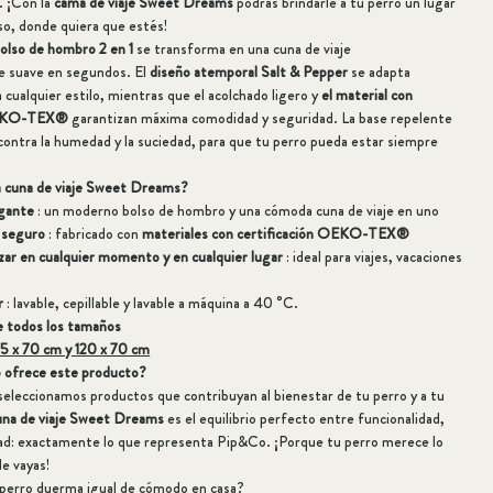
. ¡Con la
cama de viaje Sweet Dreams
podrás brindarle a tu perro un lugar
so, donde quiera que estés!
olso de hombro 2 en 1
se transforma en una cuna de viaje
e suave en segundos. El
diseño atemporal Salt & Pepper
se adapta
cualquier estilo, mientras que el acolchado ligero y
el material con
 OEKO-TEX®
garantizan máxima comodidad y seguridad. La base repelente
contra la humedad y la suciedad, para que tu perro pueda estar siempre
la cuna de viaje Sweet Dreams?
egante
: un moderno bolso de hombro y una cómoda cuna de viaje en uno
 seguro
: fabricado con
materiales con certificación OEKO-TEX®
izar en cualquier momento y en cualquier lugar
: ideal para viajes, vacaciones
r
: lavable, cepillable y lavable a máquina a 40 °C.
e todos los tamaños
5 x 70 cm y 120 x 70 cm
 ofrece este producto?
seleccionamos productos que contribuyan al bienestar de tu perro y a tu
una de viaje Sweet Dreams
es el equilibrio perfecto entre funcionalidad,
dad: exactamente lo que representa Pip&Co. ¡Porque tu perro merece lo
e vayas!
 perro duerma igual de cómodo en casa?