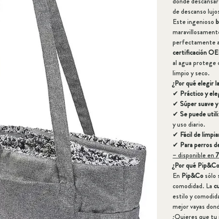
donde descansar
de descanso lujo
Este ingenioso
b
maravillosament
perfectamente a 
certificación
al agua protege 
limpio y seco.
¿Por qué elegir 
✔
Práctico y el
✔
Súper suave y
✔
Se puede util
y uso diario.
✔
Fácil de limpia
✔
Para perros d
– disponible en
7
¿Por qué Pip&Co
En
Pip&Co
sólo 
comodidad. La
c
estilo y comodi
mejor vayas dond
¿Quieres que tu