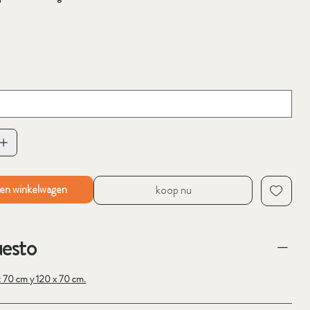
en winkelwagen
koop nu
esto
x 70 cm y 120 x 70 cm.