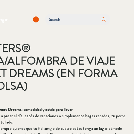
log in
TERS®
/ALFOMBRA DE VIAJE
T DREAMS (EN FORMA
OLSA)
eet Dreams: comodidad y estilo para llevar
s a pasar el día, estés de vacaciones o simplemente hagas recados, tu perro
 tu lado.
iempre quieres que tu fiel amigo de cuatro patas tenga un lugar cómodo