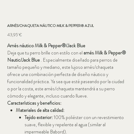
ARNÉS/CHAQUETA NÁUTICO MILK & PEPPER® AZUL
Precio
43,95 €
Arnés náutico Milk & Pepper®/Jack Blue
Deja que tu perro brille con estilo con el
arnés Milk & Pepper®
Nautic/Jack Blue
. Especialmente diseñado para perros de
tamaño pequeño y mediano, este lujoso arnés/chaqueta
ofrece una combinación perfecta de diseño náutico y
funcionalidad práctica. Ya sea que esté paseando por la ciudad
o por la costa, este arnés/chaqueta mantendrá a su perro
cómodo y elegante, incluso cuando llueve.
Características y beneficios:
Materiales de alta calidad:
Tejido exterior:
100% poliéster con un revestimiento
suave, flexible y repelente al agua (similar al
impermeable Babord).