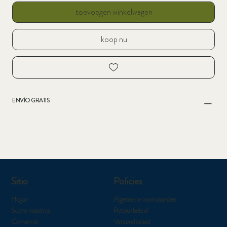
toevoegen winkelwagen
koop nu
ENVÍO GRATIS
Sitio
Policies
Hogar
Algemene voorwaarden
Sobre nosotros
Retourbeleid
Comercio
Verzendbeleid