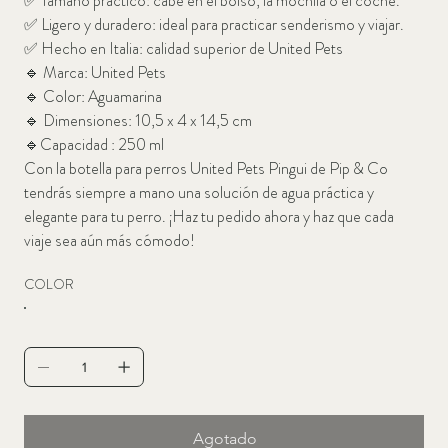
✅
Tamaño práctico: cabe en el bolso, la mochila o el coche.
✅
Ligero y duradero: ideal para practicar senderismo y viajar.
✅
Hecho en Italia: calidad superior de United Pets
🔹
Marca: United Pets
🔹
Color: Aguamarina
🔹
Dimensiones: 10,5 x 4 x 14,5 cm
🔹Capacidad
: 250 ml
Con la botella para perros United Pets Pingui de Pip & Co
tendrás siempre a mano una solución de agua práctica y
elegante para tu perro. ¡Haz tu pedido ahora y haz que cada
viaje sea aún más cómodo!
COLOR
Agotado