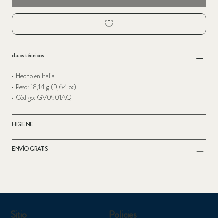
datos técnicos
• Hecho en Italia
• Peso: 18,14 g (0,64 oz)
• Código: GV0901AQ
HIGIENE
ENVÍO GRATIS
Sitio
Policies