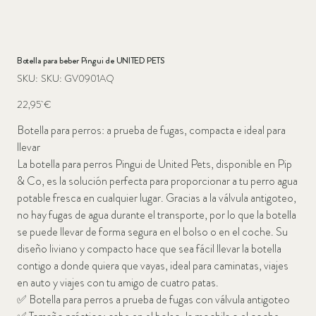
Botella para beber Pingui de UNITED PETS
SKU
SKU:
SKU: GV0901AQ
SKU:
GV0901AQ
Precio
22,95 €
Botella para perros: a prueba de fugas, compacta e ideal para
llevar
La botella para perros Pingui de United Pets, disponible en Pip
& Co, es la solución perfecta para proporcionar a tu perro agua
potable fresca en cualquier lugar. Gracias a la válvula antigoteo,
no hay fugas de agua durante el transporte, por lo que la botella
se puede llevar de forma segura en el bolso o en el coche. Su
diseño liviano y compacto hace que sea fácil llevar la botella
contigo a donde quiera que vayas, ideal para caminatas, viajes
en auto y viajes con tu amigo de cuatro patas.
✅
Botella para perros a prueba de fugas con válvula antigoteo