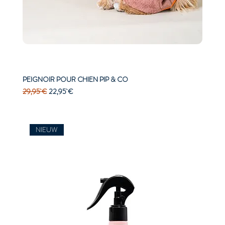
PEIGNOIR POUR CHIEN PIP & CO
Prix original
Prix promotionnel
29,95 €
22,95 €
NIEUW