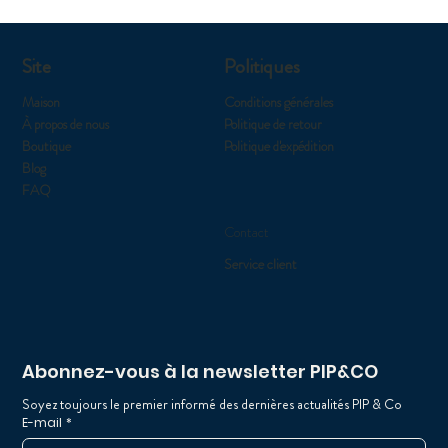
Site
Politiques
Maison
Conditions générales
À propos de nous
Politique de retour
Boutique
Politique d'expédition
Blog
FAQ
Contact
Service client
Abonnez-vous à la newsletter PIP&CO
Soyez toujours le premier informé des dernières actualités PIP & Co
E-mail
*