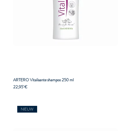
ARTERO Vitalisante shampoo 250 ml
Prix
22,95 €
NIEUW