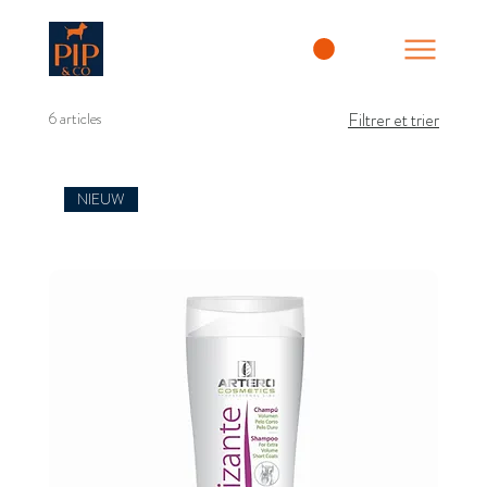
6 articles
Filtrer et trier
NIEUW