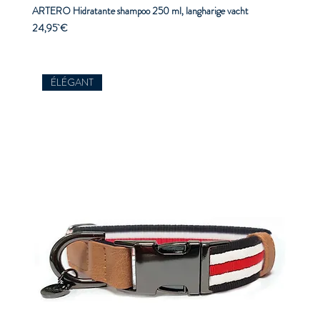
ARTERO Hidratante shampoo 250 ml, langharige vacht
Prix
24,95 €
ÉLÉGANT