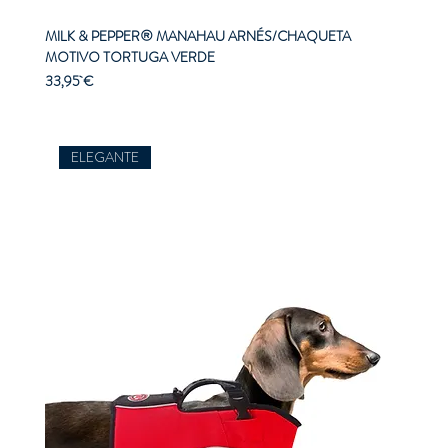
MILK & PEPPER® MANAHAU ARNÉS/CHAQUETA
MOTIVO TORTUGA VERDE
Precio
33,95 €
ELEGANTE