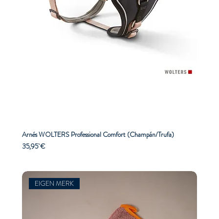
Arnés WOLTERS Professional Comfort (Champán/Trufa)
Precio
35,95 €
EIGEN MERK