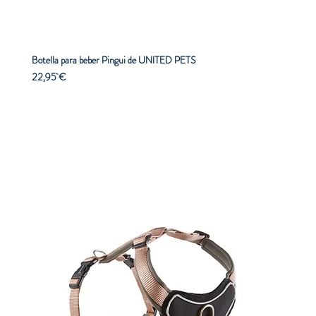
Botella para beber Pingui de UNITED PETS
Precio
22,95 €