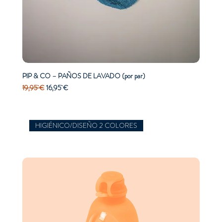
PIP & CO – PAÑOS DE LAVADO (por par)
Precio
Precio de oferta
19,95 €
16,95 €
HIGIÉNICO/DISEÑO 2 COLORES