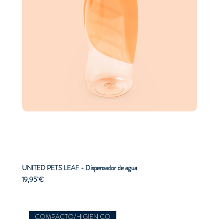
UNITED PETS LEAF - Dispensador de agua
Precio
19,95 €
COMPACTO/HIGIENICO