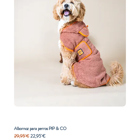
Albornoz para perros PIP & CO
Precio
Precio de oferta
29,95 €
22,95 €