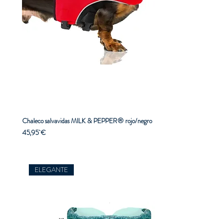
Chaleco salvavidas MILK & PEPPER® rojo/negro
Precio
45,95 €
ELEGANTE