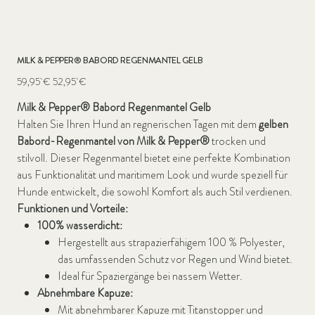
MILK & PEPPER® BABORD REGENMANTEL GELB
Ursprünglicher
Angebotspreis
59,95 €
52,95 €
Preis
Milk & Pepper® Babord Regenmantel Gelb
Halten Sie Ihren Hund an regnerischen Tagen mit dem
gelben
Babord-Regenmantel von Milk & Pepper®
trocken und
stilvoll. Dieser Regenmantel bietet eine perfekte Kombination
aus Funktionalität und maritimem Look und wurde speziell für
Hunde entwickelt, die sowohl Komfort als auch Stil verdienen.
Funktionen und Vorteile:
100% wasserdicht:
Hergestellt aus strapazierfähigem 100 % Polyester,
das umfassenden Schutz vor Regen und Wind bietet.
Ideal für Spaziergänge bei nassem Wetter.
Abnehmbare Kapuze:
Mit abnehmbarer Kapuze mit Titanstopper und