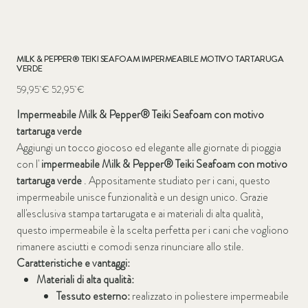
MILK & PEPPER® TEIKI SEAFOAM IMPERMEABILE MOTIVO TARTARUGA
VERDE
Prezzo
Prezzo
59,95 €
52,95 €
originale
scontato
Impermeabile Milk & Pepper® Teiki Seafoam con motivo
tartaruga verde
Aggiungi un tocco giocoso ed elegante alle giornate di pioggia
con l'
impermeabile Milk & Pepper® Teiki Seafoam con motivo
tartaruga verde
. Appositamente studiato per i cani, questo
impermeabile unisce funzionalità e un design unico. Grazie
all'esclusiva stampa tartarugata e ai materiali di alta qualità,
questo impermeabile è la scelta perfetta per i cani che vogliono
rimanere asciutti e comodi senza rinunciare allo stile.
Caratteristiche e vantaggi:
Materiali di alta qualità:
Tessuto esterno:
realizzato in poliestere impermeabile