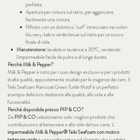
perfetta.
Apertura per cintura sul retro, per agganciare
facilmente una cintura.
Rifinito con un distintivo "surf" intrecciato nei colori
blu navy, kaki e verde tenue sul retro per un tocco
finale di stile.
Manutenzione:
lavabile in lavatrice a 30°C, rendendo
l'impermeabile facile da pulire e di lunga durata.
Perché Milk & Pepper?
Milk & Pepper è noto per i suoi design esclusivi e per i prodotti
di alta qualità, appositamente studiati per le esigenze dei cani. Il
Teiki Seafoam Raincoat Green Turtle Motif è un perfetto
esempio della loro dedizione alla qualità, allo stile e alla
funzionalità.
Perché disponibile presso PIP & CO?
Da
PIP & CO
selezioniamo solo i migliori prodotti che
contribuiscono al benessere e allo stile del tuo cane. L'
impermeabile Milk & Pepper® Teiki Seafoam con motivo
tartaruga verde
è una scelta pratica ed elegante che si adatta