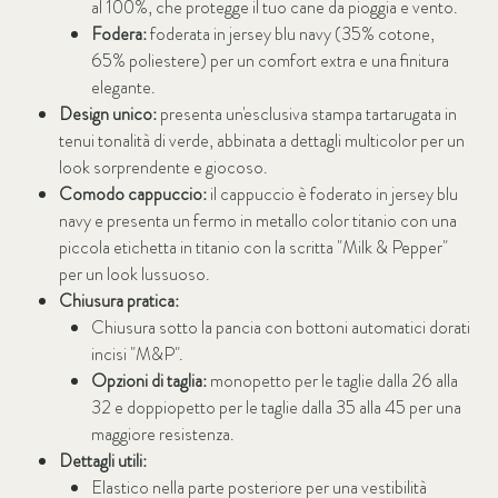
al 100%, che protegge il tuo cane da pioggia e vento.
Fodera:
foderata in jersey blu navy (35% cotone,
65% poliestere) per un comfort extra e una finitura
elegante.
Design unico:
presenta un'esclusiva stampa tartarugata in
tenui tonalità di verde, abbinata a dettagli multicolor per un
look sorprendente e giocoso.
Comodo cappuccio:
il cappuccio è foderato in jersey blu
navy e presenta un fermo in metallo color titanio con una
piccola etichetta in titanio con la scritta "Milk & Pepper"
per un look lussuoso.
Chiusura pratica:
Chiusura sotto la pancia con bottoni automatici dorati
incisi "M&P".
Opzioni di taglia:
monopetto per le taglie dalla 26 alla
32 e doppiopetto per le taglie dalla 35 alla 45 per una
maggiore resistenza.
Dettagli utili:
Elastico nella parte posteriore per una vestibilità